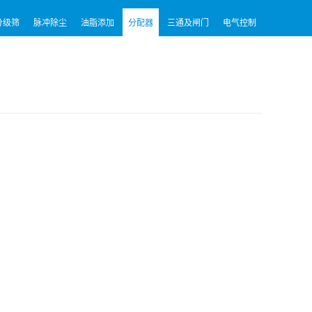
分级筛
脉冲除尘
油脂添加
分配器
三通及闸门
电气控制
模块化饲料工厂