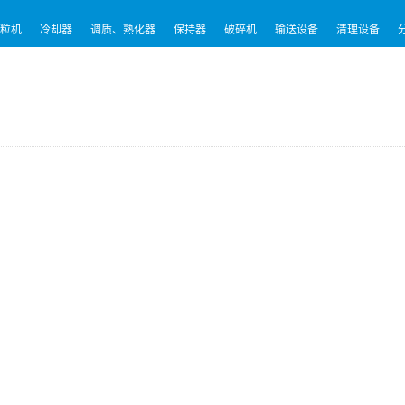
粒机
冷却器
调质、熟化器
保持器
破碎机
输送设备
清理设备